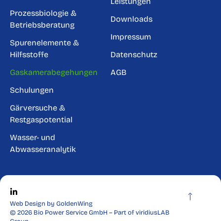
Leistungen
Prozessbiologie &
Downloads
Betriebsberatung
Impressum
Spurenelemente &
Hilfsstoffe
Datenschutz
Gaskamerabegehungen
AGB
Schulungen
Gärversuche &
Restgaspotential
Wasser- und
Abwasseranalytik
Web Design by GoldenWing
© 2026 Bio Power Service GmbH – Part of viridiusLAB