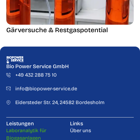
Gärversuche & Restgaspotential
G
Bio Power Service GmbH
+49 432 288 75 10
info@biopower-service.de
Eidersteder Str. 24, 24582 Bordesholm
Leistungen
Links
Laboranalytik für
Über uns
Biogasanlagen