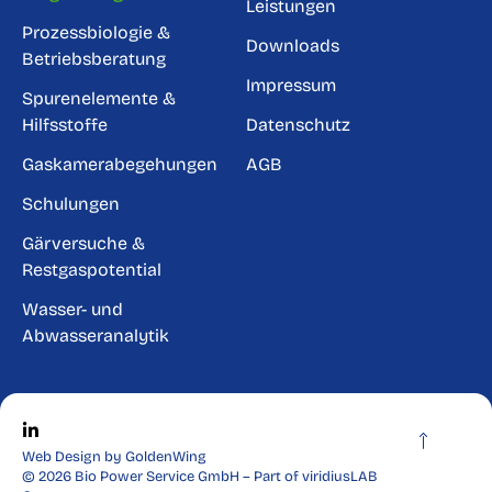
Leistungen
Prozessbiologie &
Downloads
Betriebsberatung
Impressum
Spurenelemente &
Hilfsstoffe
Datenschutz
Gaskamerabegehungen
AGB
Schulungen
Gärversuche &
Restgaspotential
Wasser- und
Abwasseranalytik
Web Design by GoldenWing
© 2026 Bio Power Service GmbH – Part of viridiusLAB