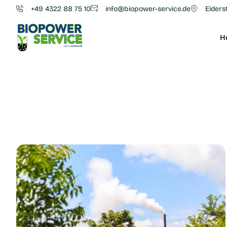
+49 4322 88 75 10
info@biopower-service.de
Eiders
H